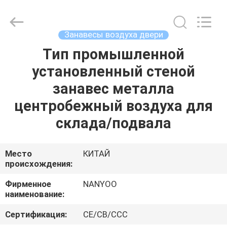
вентиляционного
канала
поставщик.
Copyright
©
Занавесы воздуха двери
2021
ventilationductfan.com.
All
Тип промышленной
ДОМ
Rights
Reserved.
установленный стеной
ПРОДУКТЫ
занавес металла
центробежный воздуха для
О
склада/подвала
НАС
Место
КИТАЙ
происхождения:
ПУТЕШЕСТВИЕ
ФАБРИКИ
Фирменное
NANYOO
наименование:
ПРОВЕРКА
Сертификация:
CE/CB/CCC