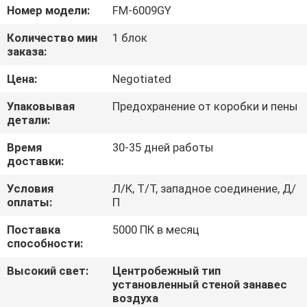
КАЧЕСТВА
Номер модели:
FM-6009GY
Количество мин
1 блок
СВЯЖИТЕСЬ
заказа:
МЫ
Цена:
Negotiated
Упаковывая
Предохранение от коробки и пены
НОВОСТИ
детали:
Время
30-35 дней работы
СЛУЧАИ
доставки:
Условия
Л/К, Т/Т, западное соединение, Д/
оплаты:
П
Поставка
5000 ПК в месяц
способности:
Высокий свет:
Центробежный тип
установленный стеной занавес
воздуха