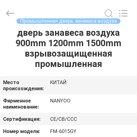
вентиляционного
канала
поставщик.
Copyright
©
Промышленная дверь занавеса воздуха
2021
ventilationductfan.com.
All
дверь занавеса воздуха
ДОМ
Rights
Reserved.
900mm 1200mm 1500mm
ПРОДУКТЫ
взрывозащищенная
промышленная
О
НАС
Место
КИТАЙ
происхождения:
ПУТЕШЕСТВИЕ
Фирменное
NANYOO
наименование:
ФАБРИКИ
Сертификация:
CE/CB/CCC
ПРОВЕРКА
Номер модели:
FM-6015GY