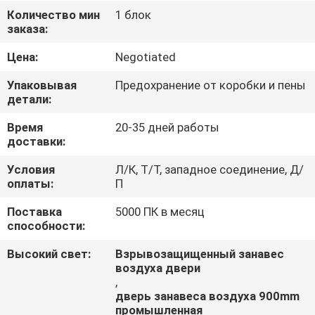
КАЧЕСТВА
Количество мин
1 блок
заказа:
СВЯЖИТЕСЬ
Цена:
Negotiated
МЫ
Упаковывая
Предохранение от коробки и пены
детали:
НОВОСТИ
Время
20-35 дней работы
доставки:
СЛУЧАИ
Условия
Л/К, Т/Т, западное соединение, Д/
оплаты:
П
Поставка
5000 ПК в месяц
способности:
Высокий свет:
Взрывозащищенный занавес
воздуха двери
,
дверь занавеса воздуха 900mm
промышленная