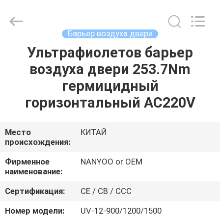
Copyright
©
2021
ventilationductfan.com.
All
Барьер воздуха двери
Rights
Reserved.
Ультрафиолетов барьер
ДОМ
воздуха двери 253.7Nm
ПРОДУКТЫ
гермицидный
горизонтальный AC220V
О
НАС
Место
КИТАЙ
происхождения:
ПУТЕШЕСТВИЕ
Фирменное
NANYOO or OEM
наименование:
ФАБРИКИ
Сертификация:
CE / CB / CCC
ПРОВЕРКА
Номер модели:
UV-12-900/1200/1500