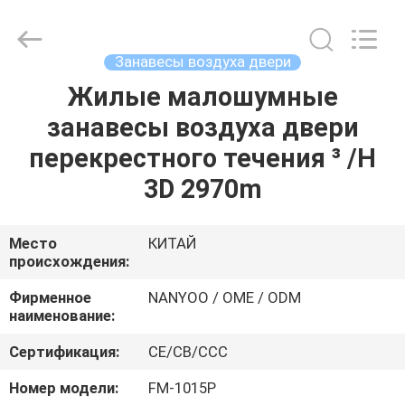
вентиляционного
канала
поставщик.
Copyright
©
Занавесы воздуха двери
2021
ventilationductfan.com.
All
Жилые малошумные
ДОМ
Rights
Reserved.
занавесы воздуха двери
ПРОДУКТЫ
перекрестного течения ³ /H
3D 2970m
О
НАС
Место
КИТАЙ
происхождения:
ПУТЕШЕСТВИЕ
Фирменное
NANYOO / OME / ODM
наименование:
ФАБРИКИ
Сертификация:
CE/CB/CCC
ПРОВЕРКА
Номер модели:
FM-1015P