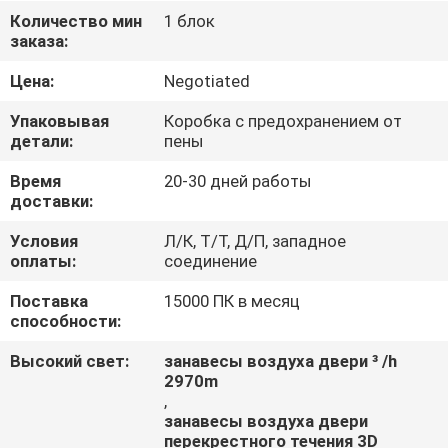
КАЧЕСТВА
Количество мин
1 блок
заказа:
СВЯЖИТЕСЬ
Цена:
Negotiated
МЫ
Упаковывая
Коробка с предохранением от
детали:
пены
НОВОСТИ
Время
20-30 дней работы
доставки:
СЛУЧАИ
Условия
Л/К, Т/Т, Д/П, западное
оплаты:
соединение
Поставка
15000 ПК в месяц
способности:
Высокий свет:
занавесы воздуха двери ³ /h
2970m
,
занавесы воздуха двери
перекрестного течения 3D