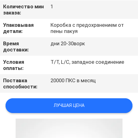
КАЧЕСТВА
Количество мин
1
заказа:
СВЯЖИТЕСЬ
Упаковывая
Коробка с предохранением от
детали:
пены пакуя
МЫ
Время
дни 20-30ворк
доставки:
НОВОСТИ
Условия
T/T, L/C, западное соединение
оплаты:
СЛУЧАИ
Поставка
20000 ПКС в месяц
способности:
КАРТА
САЙТА
ЛУЧШАЯ ЦЕНА
PRIVACY
POLICY