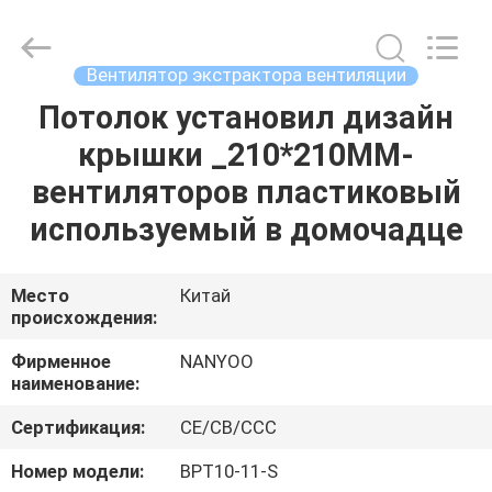
вентиляционного
канала
supplier.
Copyright
©
Вентилятор экстрактора вентиляции
2021
-
2025
Потолок установил дизайн
ДОМ
Foshan
Nanhai
крышки _210*210MM-
Nanyang
Electric
Appliance
ПРОДУКТЫ
вентиляторов пластиковый
&
Motor
Co.,
используемый в домочадце
Ltd..
All
О
Rights
Reserved.
НАС
Место
Китай
происхождения:
ПУТЕШЕСТВИЕ
Фирменное
NANYOO
наименование:
ФАБРИКИ
Сертификация:
CE/CB/CCC
ПРОВЕРКА
Номер модели:
BPT10-11-S