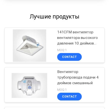
Лучшие продукты
141CFM вентилятор
вентилятора высокого
давления 10 дюймов
свежий
MOQ:1
CONTACT
Вентилятор
трубопровода подачи 4
дюймов смешанный
MOQ:1
CONTACT